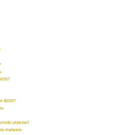
?
?
w
BIOS?
ym BIOS?
mu
a
echniki​ ataków?
nia malware