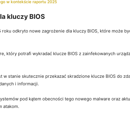
o w kontekście⁤ raportu ⁤2025
la kluczy BIOS
 roku odkryto nowe zagrożenie⁢ dla kluczy ​BIOS, które może b
re, który potrafi wykradać klucze BIOS ‌z zainfekowanych urzą
t w⁤ stanie skutecznie przekazać skradzione klucze BIOS do z
anych i informacji.
systemów pod ‌kątem obecności tego nowego malware oraz akt
m atakom.