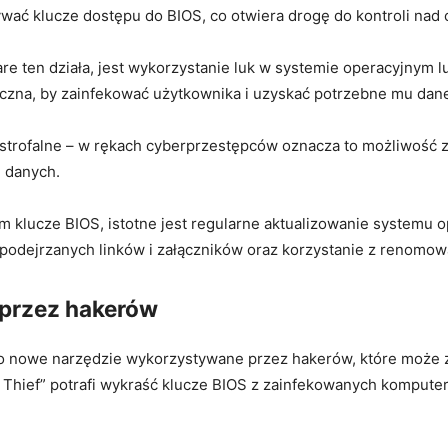
ać klucze dostępu do BIOS, co otwiera drogę do kontroli nad 
 ten działa, jest wykorzystanie luk⁣ w systemie operacyjnym lub
czna, ⁤by zainfekować użytkownika i uzyskać potrzebne mu dan
astrofalne – w rękach cyberprzestępców oznacza to możliwość 
i danych.
 klucze BIOS, istotne jest regularne aktualizowanie systemu o
podejrzanych linków i załączników ⁢oraz korzystanie z renom
przez hakerów
o⁢ nowe narzędzie wykorzystywane przez hakerów, które może
 Thief” potrafi wykraść klucze BIOS z zainfekowanych komput