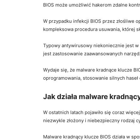
BIOS może umożliwić hakerom zdalne kontro
W przypadku infekcji BIOS przez złośliwe o
kompleksowa procedura usuwania, której ‌sk
Typowy antywirusowy niekoniecznie jest w s
jest zastosowanie​ zaawansowanych narzędzi
Wydaje⁤ się, że malware kradnące ‌klucze B
oprogramowania, stosowanie silnych haseł 
Jak działa malware kradnąc
W ostatnich ⁣latach‍ pojawiło się​ coraz wi
niezwykle złożony i niebezpieczny rodzaj
Malware kradnący ‍klucze BIOS działa w spos