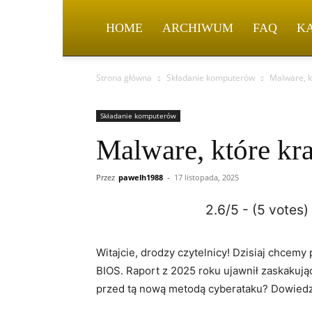
HOME
ARCHIWUM
FAQ
K
Strona główna
Składanie komputerów
Malware, k
Składanie komputerów
Malware, które kr
Przez
pawelh1988
-
17 listopada, 2025
2.6/5 - (5 votes)
Witajcie, drodzy czytelnicy! Dzisiaj chcem
BIOS. Raport z 2025⁤ roku ujawnił zaskakuj
przed tą nową metodą cyberataku? Dowiedz