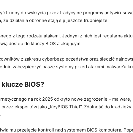
być trudny do wykrycia przez tradycyjne programy antywirusow
, że działania obronne ‍stają się jeszcze trudniejsze.
anego z tego rodzaju atakami. ‍Jednym z‌ nich jest regularna akt
wią dostęp⁣ do kluczy BIOS atakującym.
owników z zakresu cyberbezpieczeństwa oraz śledzić najnowsze
ednio zabezpieczyć nasze systemy przed atakami malware’u kra
 klucze BIOS?
netycznego na rok 2025 odkryto⁣ nowe zagrożenie – ‍malware, k
 przez ekspertów jako „KeyBIOS Thief”. Zdolność do kradzieży
.
żliwia mu przejęcie kontroli nad systemem BIOS komputera. Popr