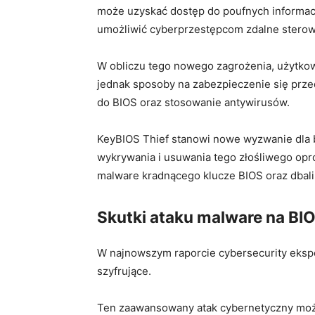
może uzyskać dostęp​ do poufnych informacj
umożliwić cyberprzestępcom zdalne stero
W obliczu tego ‍nowego zagrożenia, użytkown
jednak sposoby na ⁣zabezpieczenie‍ się prze
do BIOS oraz ‍stosowanie antywirusów.
KeyBIOS Thief stanowi nowe ⁤wyzwanie dla
wykrywania i usuwania ⁤tego złośliwego op
malware kradnącego‍ klucze BIOS oraz⁣ dba
Skutki ataku malware na BI
W najnowszym raporcie cybersecurity ekspe
szyfrujące.
Ten zaawansowany atak cybernetyczny może 