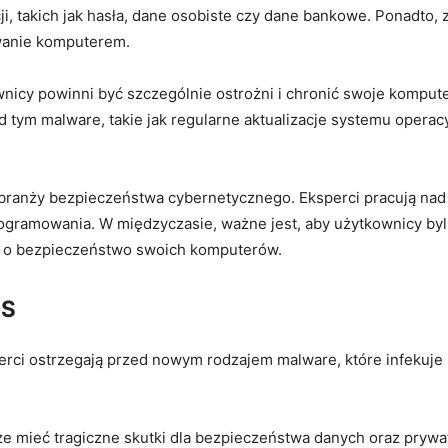
i,⁤ takich jak hasła, dane osobiste czy dane bankowe. Ponadto
wanie komputerem.
icy powinni​ być szczególnie ostrożni i chronić swoje komputery
d tym malware,⁤ takie jak regularne⁣ aktualizacje systemu opera
 branży bezpieczeństwa cybernetycznego. Eksperci pracują nad
rogramowania. W międzyczasie, ważne⁢ jest, aby użytkownicy by
li o bezpieczeństwo swoich komputerów.
OS
rci ostrzegają ⁣przed nowym rodzajem malware, które infekuje​
mieć tragiczne skutki dla bezpieczeństwa danych oraz prywat