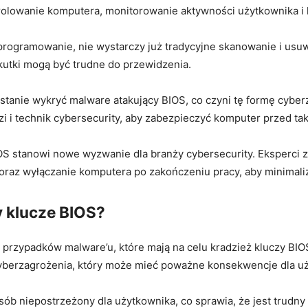
lowanie komputera, monitorowanie aktywności użytkownika i kra
programowanie, nie wystarczy już tradycyjne skanowanie i‍ usu
utki mogą być ⁣trudne do przewidzenia.
tanie ​wykryć malware atakujący BIOS, co czyni ⁢tę formę cybe
 i technik cybersecurity, aby zabezpieczyć komputer ⁢przed ⁢ta
IOS stanowi nowe wyzwanie dla branży cybersecurity. Eksperci za
oraz wyłączanie komputera po zakończeniu pracy, aby minimaliz
y klucze BIOS?
ęcej przypadków malware’u, które mają na celu​ kradzież kluczy 
 cyberzagrożenia, który może mieć poważne konsekwencje dla u
ób​ niepostrzeżony ‌dla użytkownika, co sprawia, że jest trudn