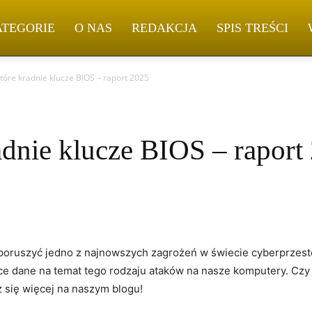
ATEGORIE
O NAS
REDAKCJA
SPIS TREŚCI
tóre kradnie klucze BIOS – raport 2025
adnie klucze BIOS – raport
y poruszyć ‌jedno z najnowszych zagrożeń w świecie cyberprzest
ące dane na temat tego rodzaju ataków na nasze komputery. Czy
 się więcej na naszym blogu!