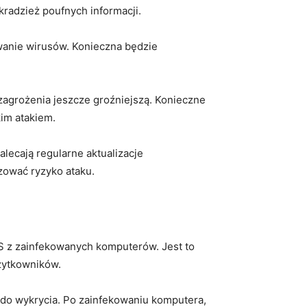
dzież‍ poufnych ⁢informacji.
wanie‌ wirusów. Konieczna będzie
rzagrożenia jeszcze groźniejszą. Konieczne
kim atakiem.
lecają regularne aktualizacje
ować ryzyko​ ataku.
BIOS z zainfekowanych komputerów. Jest to
żytkowników.
y do wykrycia. Po zainfekowaniu komputera,