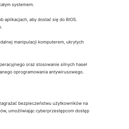
całym ⁢systemem.
 aplikacjach, aby dostać się ‌do BIOS.
e.
zdalnej manipulacji komputerem, ukrytych
peracyjnego oraz stosowanie silnych haseł
owanego ‌oprogramowania antywirusowego.
 zagrażać bezpieczeństwu użytkowników na
erów, umożliwiając cyberprzestępcom dostęp