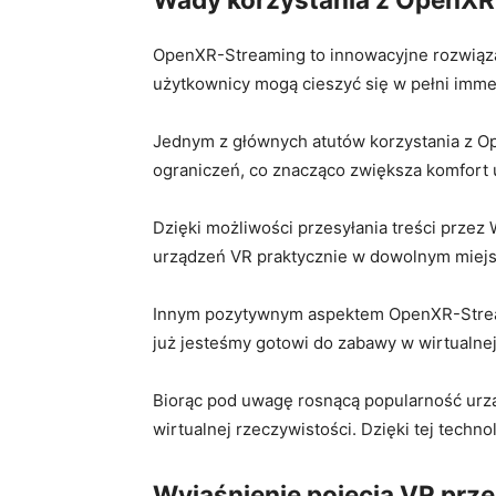
OpenXR-Streaming ⁢to innowacyjne rozwiązanie
użytkownicy mogą ‍cieszyć się w pełni imm
Jednym z głównych atutów korzystania z ⁤O
ograniczeń, co znacząco zwiększa komfort 
Dzięki‌ możliwości przesyłania ⁤treści prze
urządzeń VR praktycznie ⁣w‌ dowolnym miej
Innym pozytywnym aspektem OpenXR-Streamin
już⁤ jesteśmy gotowi⁣ do zabawy w⁣ wirtualne
Biorąc pod uwagę rosnącą popularność ⁣urzą
wirtualnej rzeczywistości. Dzięki ​tej tech
Wyjaśnienie pojęcia VR prze