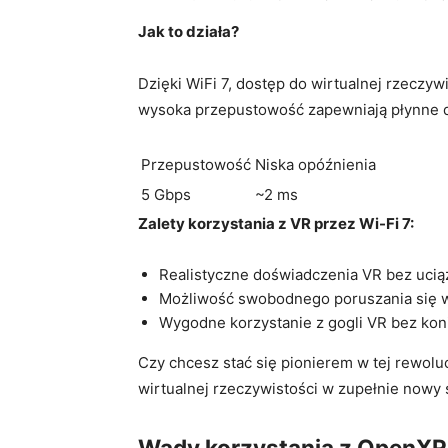
Jak‍ to działa?
Dzięki ⁢WiFi ‌7, ⁤dostęp do wirtualnej rzeczywi
wysoka przepustowość zapewniają płynne d
Przepustowość
Niska opóźnienia
5 Gbps
~2 ms
Zalety korzystania z VR przez Wi-Fi 7:
Realistyczne doświadczenia VR bez uciąż
Możliwość swobodnego poruszania się 
Wygodne korzystanie z gogli VR bez koni
Czy chcesz⁤ stać się pionierem⁣ w tej rewol
wirtualnej rzeczywistości w zupełnie nowy
Wady korzystania⁤ z OpenX