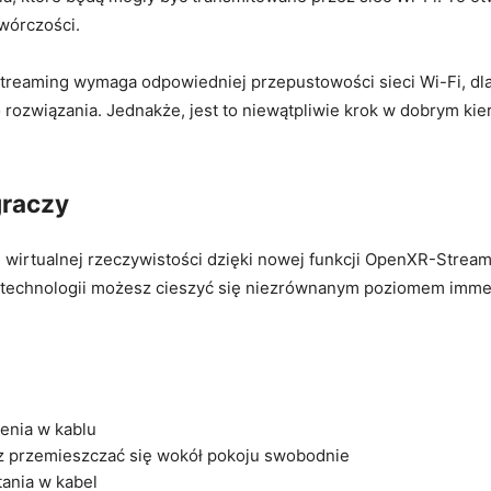
wórczości.
reaming wymaga odpowiedniej przepustowości sieci Wi-Fi, dlate
rozwiązania. Jednakże,⁢ jest to ⁣niewątpliwie krok w dobrym kie
graczy
 wirtualnej​ rzeczywistości dzięki nowej funkcji⁤ OpenXR-Strea
j technologii możesz cieszyć się niezrównanym poziomem immersj
nia ‍w kablu
 przemieszczać​ się wokół pokoju swobodnie
tania w kabel