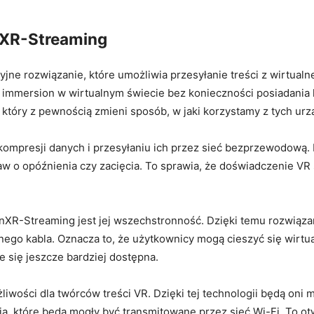
nXR-Streaming
ne rozwiązanie, które umożliwia przesyłanie treści z wirtualne
immersion w ‌wirtualnym‍ świecie bez konieczności posiadania 
, który z pewnością zmieni sposób, w jaki korzystamy z tych urz
 ​kompresji danych i przesyłaniu ‌ich przez sieć bezprzewodową
w o ‍opóźnienia czy zacięcia. To sprawia, że doświadczenie VR st
nXR-Streaming jest jej wszechstronność. Dzięki ⁣temu rozwiąza
nego kabla. Oznacza to, że użytkownicy mogą​ cieszyć się wirtu
je się jeszcze bardziej dostępna.
wości dla twórców treści VR. Dzięki tej technologii będą oni m
, które będą ‌mogły być transmitowane przez sieć Wi-Fi. To ot