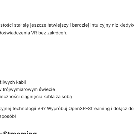
stości stał się jeszcze łatwiejszy i bardziej intuicyjny niż‍ kiedyk
oświadczenia VR bez⁤ zakłóceń.
liwych kabli
w trójwymiarowym świecie
eczności ciągnięcia kabla za sobą
ucyjnej technologii VR? ‍Wypróbuj OpenXR-Streaming i dołącz do
 sposób!
R-Streaming