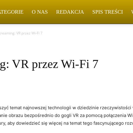
ATEGORIE
O NAS
REDAKCJA
SPIS TREŚCI
reaming: VR przez Wi-Fi 7
: VR przez Wi-Fi 7
uszyć temat najnowszej technologii w dziedzinie rzeczywistości 
ie obrazu bezpośrednio do gogli VR ⁢za pomocą połączenia Wi-Fi
, aby dowiedzieć się⁢ więcej⁤ na temat tego⁣ fascynującego roz