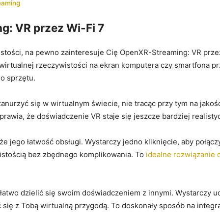
reaming
: VR przez Wi-Fi 7
wistości, na pewno zainteresuje⁣ Cię OpenXR-Streaming: VR prze
wirtualnej rzeczywistości na ekran ‌komputera czy smartfona pr
o sprzętu.
nurzyć się w wirtualnym świecie, nie tracąc przy⁢ tym na jakośc
awia, ​że ⁢doświadczenie VR staje się⁣ jeszcze bardziej realistyc
 jego łatwość obsługi. Wystarczy jedno kliknięcie, aby połącz
ywistością bez zbędnego komplikowania. To
idealne rozwiązanie 
two dzielić się swoim doświadczeniem z innymi. Wystarczy udo
ć się z Tobą wirtualną przygodą. ⁣To doskonały sposób na integra