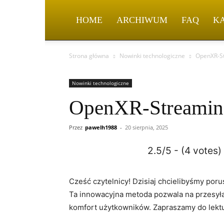
HOME
ARCHIWUM
FAQ
K
Strona główna
Nowinki technologiczne
OpenXR-St
Nowinki technologiczne
OpenXR-Streaming
Przez
pawelh1988
-
20 sierpnia, 2025
2.5/5 - (4 votes)
Cześć czytelnicy! Dzisiaj chcielibyśmy por
Ta innowacyjna metoda pozwala na przesyłan
komfort użytkowników. Zapraszamy do lektury