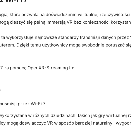
a, która⁢ pozwala na doświadczenie wirtualnej rzeczywistości 
gą cieszyć się pełną ⁣immersją⁣ VR ⁢bez konieczności ⁢korzystan
 wykorzystuje najnowsze standardy ⁣transmisji danych przez Wi-
terem. Dzięki temu użytkownicy mogą swobodnie poruszać się 
i 7⁣ za pomocą OpenXR-Streaming ⁤to:
.
ansmisji przez Wi-Fi 7.
orzystana w różnych dziedzinach, takich jak gry‍ wirtualnej 
icy mogą doświadczyć‌ VR w sposób bardziej naturalny‍ i wygodny,