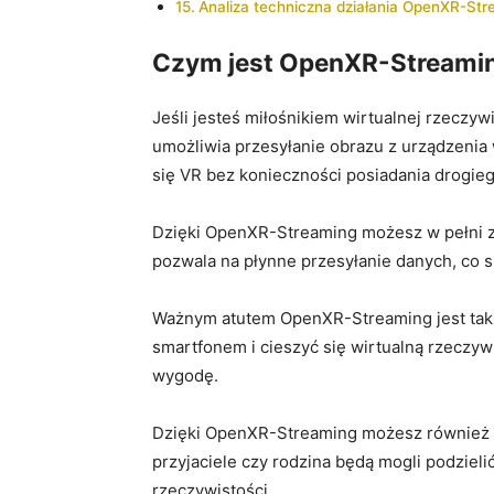
Analiza techniczna ⁣działania ⁣OpenXR-St
Czym jest OpenXR-Streaming
Jeśli jesteś miłośnikiem wirtualnej ‌rzeczy
umożliwia ‌przesyłanie obrazu z urządzenia 
się VR bez⁢ konieczności posiadania drogieg
Dzięki⁤ OpenXR-Streaming możesz w pełni za
pozwala na płynne⁢ przesyłanie danych, co spr
Ważnym atutem OpenXR-Streaming jest​ także
smartfonem i cieszyć ⁢się wirtualną rzecz
wygodę.
Dzięki OpenXR-Streaming możesz również ła
przyjaciele czy rodzina będą mogli podzieli
rzeczywistości.