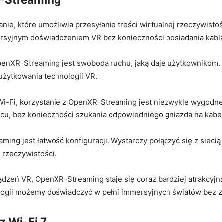
, ​które umożliwia przesyłanie treści wirtualnej rzeczywistości 
ersyjnym doświadczeniem VR bez konieczności posiadania kabla
penXR-Streaming⁢ jest swoboda ruchu,⁤ jaką daje użytkownikom
użytkowania technologii VR.
z ⁢Wi-Fi, korzystanie z OpenXR-Streaming‍ jest niezwykle wygod
scu, bez konieczności szukania odpowiedniego gniazda na kabel
g jest łatwość konfiguracji. Wystarczy połączyć się z siecią 
j rzeczywistości.
dzeń VR, OpenXR-Streaming staje się coraz bardziej atrakcyjn
nologii możemy‍ doświadczyć w ‌pełni immersyjnych światów bez 
z Wi-Fi 7