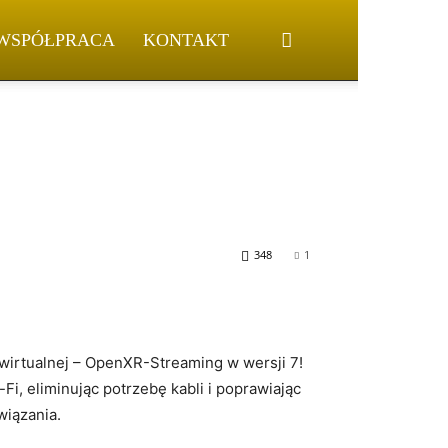
WSPÓŁPRACA
KONTAKT
348
1
wirtualnej – OpenXR-Streaming w wersji⁣ 7!
, eliminując potrzebę kabli​ i poprawiając
wiązania.