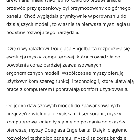
przewód przyłączeniowy był przymocowany do górnego​
panelu. Choć wyglądała prymitywnie w‍ porównaniu⁤ do
dzisiejszych modeli,​ to właśnie ta ⁢pierwsza mysz legła ​u
podstaw rozwoju‌ tego narzędzia.
Dzięki wynalazkowi Douglasa Engelbarta rozpoczęła się
ewolucja⁢ myszy ⁤komputerowej, która prowadziła do
⁤powstania coraz bardziej zaawansowanych i​
ergonomicznych⁢ modeli. ⁢Współczesne myszy oferują
użytkownikom szereg funkcji ‌i technologii, które ułatwiają
⁣pracę z komputerem i poprawiają ​komfort użytkowania.
Od jednoklawiszowych ⁤modeli ‌do zaawansowanych
urządzeń z wieloma przyciskami i sensorami,⁤ myszy
komputerowe zmieniły się nie do poznania od czasów
pierwszej myszy‍ Douglasa Engelbarta. Dzięki ciągłemu⁢
rozwojowi technologicznemu, myszki są coraz bardziej⁤