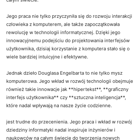
Jego praca nie ⁢tylko przyczyniła‍ się‍ do rozwoju interakcji
człowieka‌ z ⁢komputerem, ale także zapoczątkowała
rewolucję w technologii informatycznej. Dzięki jego
innowacyjnemu podejściu do projektowania⁣ interfejsów
użytkownika, dzisiaj korzystanie z komputera stało się o
wiele bardziej intuicyjne i efektywne.
Jednak dzieło Douglasa‌ Engelbarta to nie tylko mysz
komputerowa. Jego wkład w rozwój technologii obejmuje⁢
również takie innowacje‍ jak **hipertekst**, ⁤**graficzny⁣
interfejs⁢ użytkownika** czy **sztuczna inteligencja**,
które ⁣nadal wpływają na nasze życie‌ codzienne.
jest trudne do przecenienia. Jego praca i ⁢wkład w rozwój
‍dziedziny informatyki nadal inspiruje inżynierów i
naukowców na całym ⁣świecie do​ tworzenia nowych