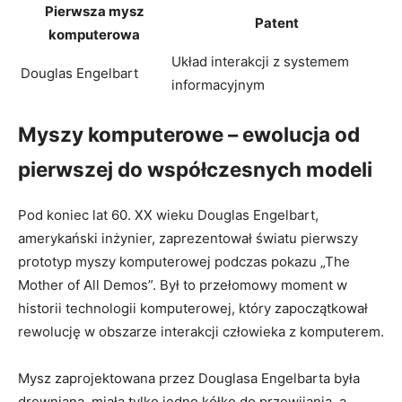
Pierwsza mysz
Patent
komputerowa
Układ interakcji ‌z systemem
Douglas Engelbart
⁢informacyjnym
Myszy komputerowe – ‌ewolucja⁢ od‍
pierwszej do ⁤współczesnych ⁢modeli
Pod ‌koniec‍ lat 60. XX ‌wieku Douglas Engelbart,
amerykański inżynier, zaprezentował światu pierwszy
prototyp myszy komputerowej podczas pokazu „The
Mother of All Demos”. Był to przełomowy moment w
⁢historii technologii komputerowej, ‍który ‍zapoczątkował⁢
rewolucję ​w obszarze interakcji człowieka‍ z⁢ komputerem.
Mysz zaprojektowana przez Douglasa Engelbarta​ była
drewniana, ‌miała tylko ⁣jedno kółko‌ do przewijania, a