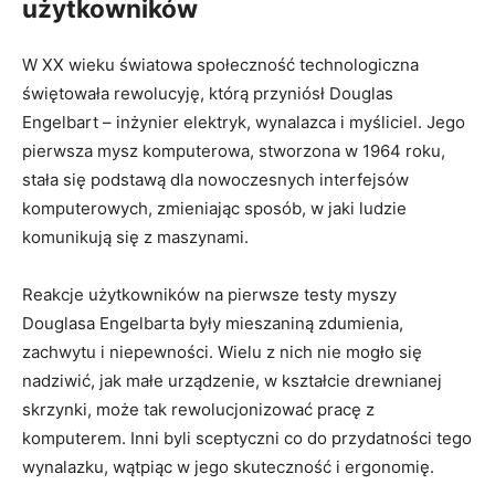
użytkowników
W XX wieku światowa ‌społeczność technologiczna
świętowała rewolucyję, którą przyniósł Douglas
Engelbart – inżynier elektryk, wynalazca i ⁤myśliciel. Jego
pierwsza mysz‍ komputerowa, stworzona⁣ w ⁣1964 roku,
stała się podstawą dla nowoczesnych interfejsów
komputerowych, zmieniając sposób, w jaki ludzie
komunikują się z ⁣maszynami.
Reakcje ⁢użytkowników na ​pierwsze testy myszy
Douglasa ⁣Engelbarta były mieszaniną zdumienia,
zachwytu i niepewności. ​Wielu z nich nie mogło się
nadziwić, jak ​małe urządzenie, w kształcie drewnianej
skrzynki, może tak rewolucjonizować pracę z
komputerem. Inni​ byli sceptyczni co do‍ przydatności tego
wynalazku, wątpiąc w⁢ jego skuteczność i ergonomię.