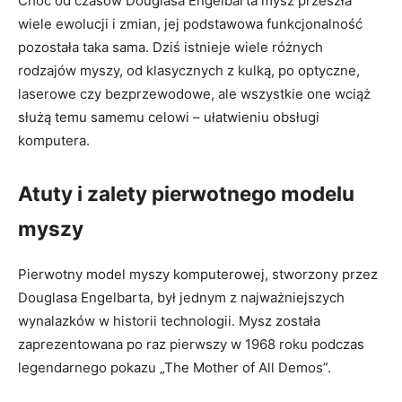
Choć od czasów Douglasa Engelbarta mysz przeszła
wiele ewolucji i zmian, jej podstawowa funkcjonalność
pozostała taka sama. Dziś istnieje wiele ⁣różnych
rodzajów myszy, od klasycznych z kulką, po optyczne,
laserowe⁤ czy bezprzewodowe, ale wszystkie ‍one wciąż⁤
służą temu samemu celowi – ułatwieniu ⁤obsługi
komputera.
Atuty i ⁣zalety pierwotnego modelu
myszy
Pierwotny model myszy⁢ komputerowej,⁢ stworzony‍ przez
Douglasa ⁤Engelbarta, był⁤ jednym z⁢ najważniejszych⁣
wynalazków w historii technologii. Mysz została
zaprezentowana po raz pierwszy w 1968 roku ⁢podczas
‌legendarnego pokazu „The Mother of All Demos”.