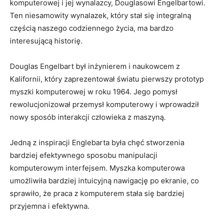
komputerowej i jej⁣ wynalazcy, ‍Douglasowi Engelbartowi.
Ten niesamowity wynalazek, który stał się integralną
‍częścią naszego⁤ codziennego życia, ma ⁣bardzo⁤
interesującą ⁣historię.
Douglas‌ Engelbart​ był⁤ inżynierem i‌ naukowcem z
Kalifornii, który zaprezentował światu pierwszy prototyp
‌myszki komputerowej w ‍roku 1964. Jego pomysł
rewolucjonizował przemysł komputerowy i wprowadził
nowy sposób interakcji człowieka z maszyną.
Jedną z ⁣inspiracji Englebarta była chęć stworzenia
bardziej⁢ efektywnego sposobu manipulacji
komputerowym ⁢interfejsem. Myszka komputerowa
umożliwiła bardziej intuicyjną⁣ nawigację po ekranie, co
sprawiło, że praca z komputerem ​stała ​się bardziej
przyjemna i efektywna.